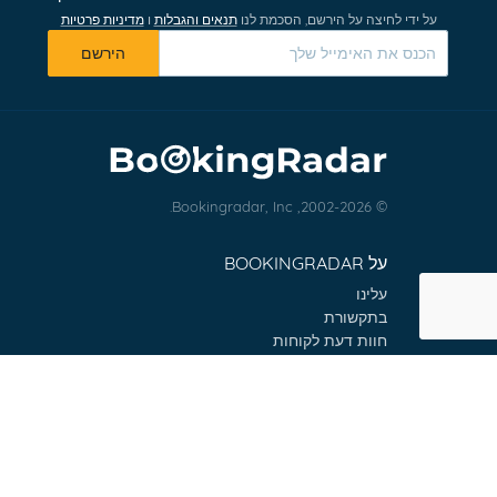
0
על ידי לחיצה על הירשם, הסכמת לנו
תנאים והגבלות
ו
מדיניות פרטיות
הירשם
© 2002-2026, Bookingradar, Inc.
על BOOKINGRADAR
עלינו
בתקשורת
חוות דעת לקוחות
תנאי הזמנה
צור קשר
שאלות ותשובות נפוצות
טיפים למטייל
עזרה ותמיכה