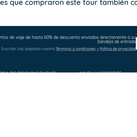
ntes que compraron este tour también 
tos de viaje de hasta 60% de descuento enviados directamente a su
bandeja de entrada
n Suscribir, has aceptado nuestra
Términos y condiciones
y
Política de privacidad
RCA DE BOOKINGRADAR
AYUDA Y SOPORTE
t us
Terms and Conditions
s Releases
Privacy policy
omer Reviews
Cookie Policy
s & Conditions
Sitemap
act
orer