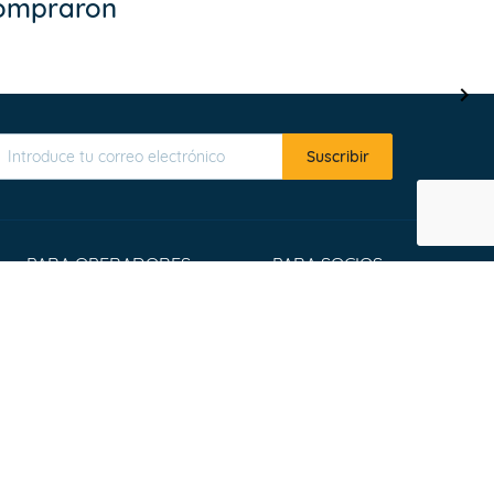
compraron
Suscribir
PARA OPERADORES
PARA SOCIOS
Register
Affiliate program
List your tours
Travel Agents
Extranet Login
Widgets
Win an Adventure