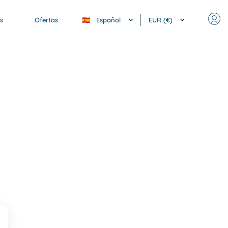
Español
EUR (€)
s
Ofertas
🇪🇸