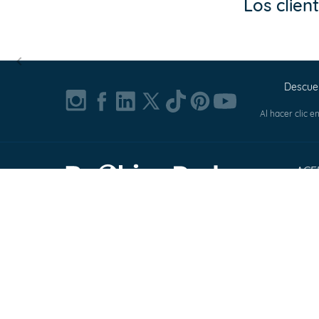
Los clie
Item
1
Descuen
of
Al hacer clic e
0
ACE
Abou
© 2002-2026, Bookingradar, Inc.
Pres
Cust
Term
Cont
FAQ
Expl