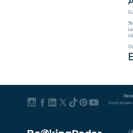
Ou
36
Lo
U
Ch
Reis
Durch Klicken
Ü