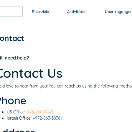
Reiseziele
Aktivitäten
Übertragunge
ontact
ill need help?
Contact Us
'd love to hear from you! You can reach us using the following metho
Phone
US Office:
646-968-0843
Israeli Office:
+972-863-38361