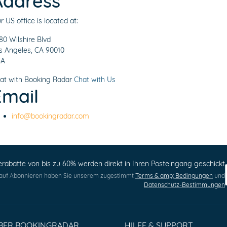
Address
r US office is located at:
80 Wilshire Blvd
s Angeles, CA 90010
SA
at with Booking Radar
Chat with Us
Email
info@bookingradar.com
erabatte von bis zu 60% werden direkt in Ihren Posteingang geschickt
 auf Abonnieren haben Sie unserem zugestimmt
Terms & amp; Bedingungen
und
Datenschutz-Bestimmungen
BER BOOKINGRADAR
HILFE & SUPPORT