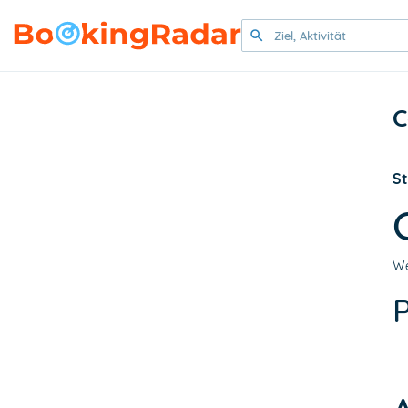
C
St
We