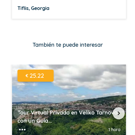
Tiflis, Georgia
Item
1
of
También te puede interesar
16
25.22
€
Tour Virtual Privado en Veliko Tarnovo
con un Guía...
1 hora