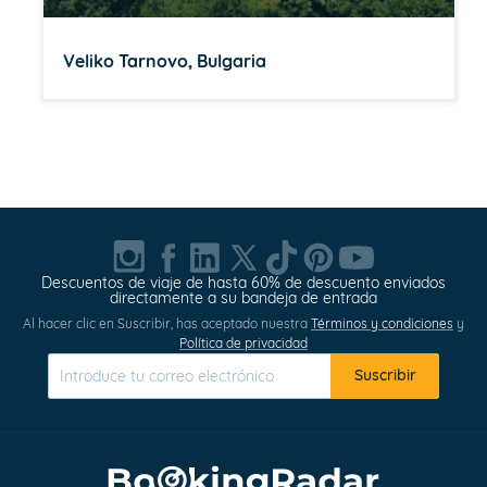
Veliko Tarnovo, Bulgaria
Item
1
of
20
Descuentos de viaje de hasta 60% de descuento enviados
directamente a su bandeja de entrada
Al hacer clic en Suscribir, has aceptado nuestra
Términos y condiciones
y
Política de privacidad
Suscribir