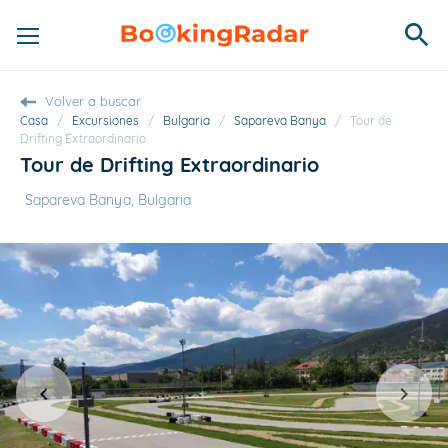
Volver a buscar
Casa
/
Excursiones
/
Bulgaria
/
Sapareva Banya
/
Tour de
Drifting Extraordinario
Tour de Drifting Extraordinario
Sapareva Banya, Bulgaria