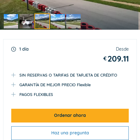
Item
3
of
1 día
Desde
5
209.11
€
SIN RESERVAS O TARIFAS DE TARJETA DE CRÉDITO
GARANTÍA DE MEJOR PRECIO Flexible
PAGOS FLEXIBLES
Ordenar ahora
Haz una pregunta