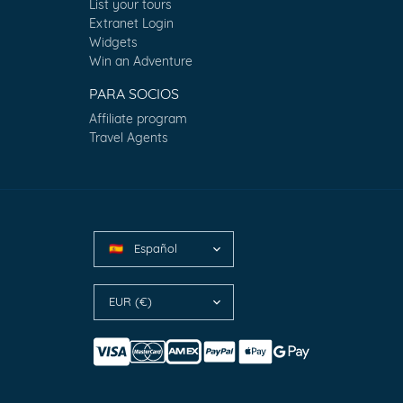
List your tours
Extranet Login
Widgets
Win an Adventure
PARA SOCIOS
Affiliate program
Travel Agents
Español
🇪🇸
EUR (€)