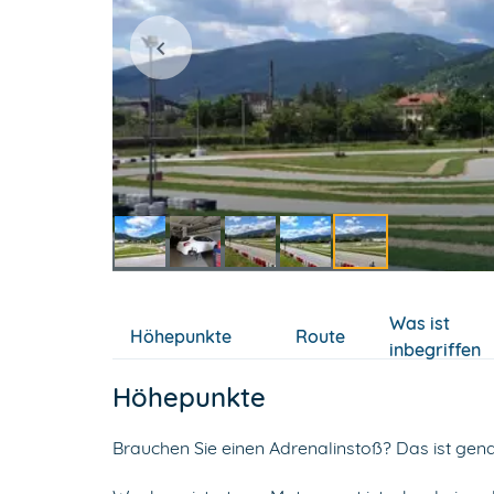
Item
5
Was ist
of
Höhepunkte
Route
inbegriffen
5
Höhepunkte
Brauchen Sie einen Adrenalinstoß? Das ist gena