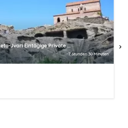
ta-Jvari Eintägige Private ...
K
7 Stunden 30 Minuten
T