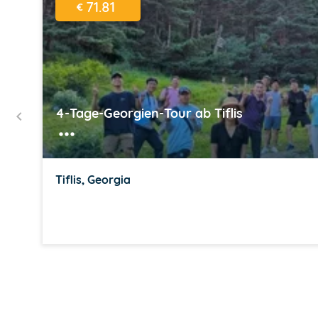
71.81
€
4-Tage-Georgien-Tour ab Tiflis
Tiflis, Georgia
Item
1
of
16