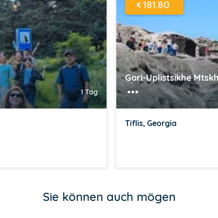
181.80
€
Gori-Uplistsikhe Mtskhe
1 Tag
Tiflis, Georgia
Sie können auch mögen