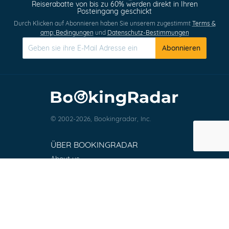
Reiserabatte von bis zu 60% werden direkt in Ihren
0
Posteingang geschickt
Durch Klicken auf Abonnieren haben Sie unserem zugestimmt
Terms &
amp; Bedingungen
und
Datenschutz-Bestimmungen
Abonnieren
© 2002-2026, Bookingradar, Inc.
ÜBER BOOKINGRADAR
About us
Press Releases
Customer Reviews
Terms & Conditions
Contact
FAQ
Explorer