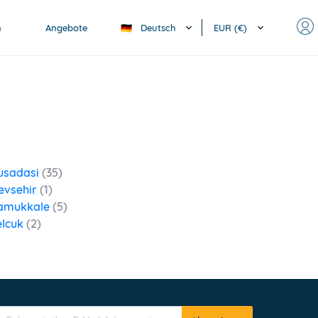
Deutsch
EUR (€)
n
Angebote
🇩🇪
usadasi
(35)
evsehir
(1)
amukkale
(5)
elcuk
(2)