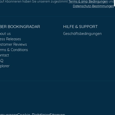
 auf Abonnieren haben Sie unserem zugestimmt
Terms & amp; Bedingungen
und
Datenschutz-Bestimmungen
BER BOOKINGRADAR
HILFE & SUPPORT
out us
Geschäftsbedingungen
ess Releases
stomer Reviews
rms & Conditions
ntact
AQ
plorer
immungen
•
Cookie-Richtlinie
•
Sitemap