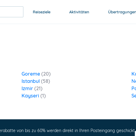
Reiseziele
Aktivitäten
Übertragunge
Goreme
(20)
K
Istanbul
(58)
N
Izmir
(21)
P
Kayseri
(1)
S
erabatte von bis zu 60% werden direkt in Ihren Posteingang geschickt