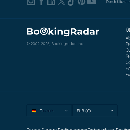
Durch Klicken
Ü
Ab
© 2002-2026, Bookingradar, Inc.
Pr
Cu
Te
Co
F
Ex
Deutsch
EUR (€)
🇩🇪
Terms & amp; Bedingungen
•
Datenschutz-Best