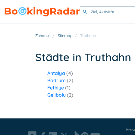
Zuhause
/
Sitemap
/
Truthahn
Städte in Truthahn
Antalya
(4)
Bodrum
(2)
Fethiye
(1)
Gelibolu
(2)
Reis