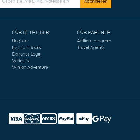
Abonnieren
FÜR BETREIBER
FÜR PARTNER
Register
Affiliate program
List your tours
Travel Agents
Extranet Login
Widgets
Win an Adventure