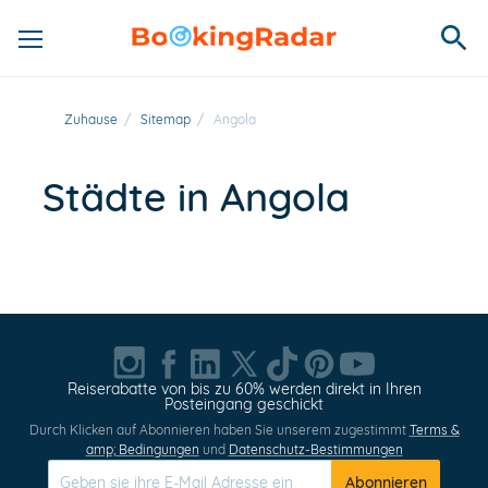
Zuhause
/
Sitemap
/
Angola
Städte in Angola
Reiserabatte von bis zu 60% werden direkt in Ihren
Posteingang geschickt
Durch Klicken auf Abonnieren haben Sie unserem zugestimmt
Terms &
amp; Bedingungen
und
Datenschutz-Bestimmungen
Abonnieren