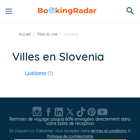
Accueil
/
Plan du site
/
Slovenia
Villes en Slovenia
Ljubljana
(1)
Remises de voyage jusquà 60% envoyées directement dans
votre boîte de réception
En cliquant sur S'abonner, vous acceptez notre
termes et conditions
et
Politique de confidentialité